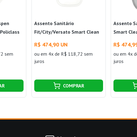
spen
Assento Sanitário
Assento S
Policlass
Fit/City/Versato Smart Clean
Smart Clea
Branco Policlass
R$ 474,90 UN
R$ 474,9
72 sem
ou
em 4x de R$ 118,72 sem
ou
em 4x d
juros
juros
AR
COMPRAR