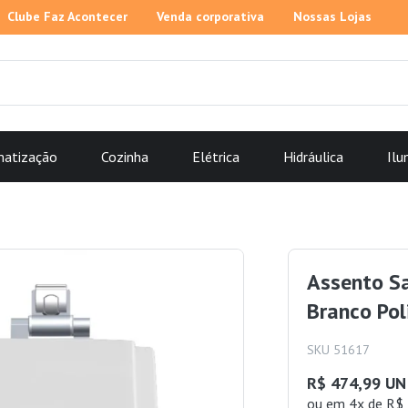
Clube Faz Acontecer
Venda corporativa
Nossas Lojas
matização
Cozinha
Elétrica
Hidráulica
Ilu
Assento Sa
Branco Pol
SKU 51617
R$ 474,99 UN
ou
em 4x de R$ 