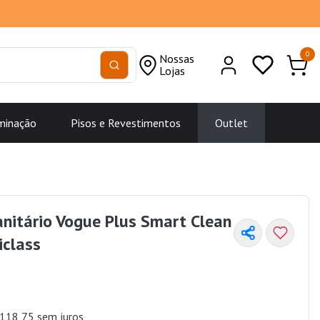
0
Nossas
Lojas
minação
Pisos e Revestimentos
Outlet
nitário Vogue Plus Smart Clean
iclass
118,75 sem juros