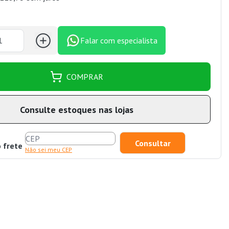
Falar com especialista
COMPRAR
Consulte estoques nas lojas
o frete
Não sei meu CEP