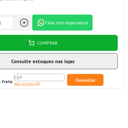
Falar com especialista
COMPRAR
Consulte estoques nas lojas
o frete
Não sei meu CEP