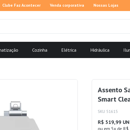
Clube Faz Acontecer
Venda corporativa
Nossas Lojas
matização
Cozinha
Elétrica
Hidráulica
Ilu
Assento Sa
Smart Clea
SKU 51615
R$ 519,99 UN
ou
em 5x de R$ 