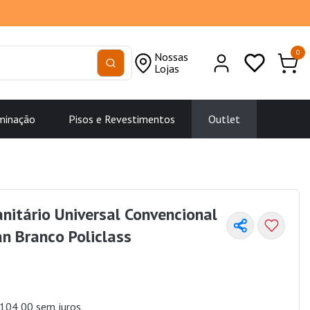
0
Nossas
Lojas
minação
Pisos e Revestimentos
Outlet
nitário Universal Convencional
n Branco Policlass
104,00 sem juros