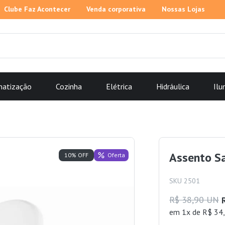
Clube Faz Acontecer
Venda corporativa
Nossas Lojas
matização
Cozinha
Elétrica
Hidráulica
Ilu
Assento Sa
Oferta
10% OFF
SKU 2501
R$ 38,90 UN
em 1x de R$ 34,