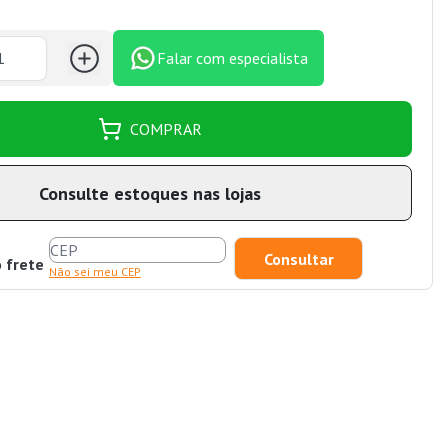
Falar com especialista
COMPRAR
Consulte estoques nas lojas
o frete
Não sei meu CEP