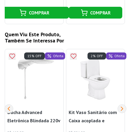
COMPRAR
COMPRAR
Quem Viu Este Produto,
Também Se Interessa Por
Oferta
Oferta
15% OFF
2% OFF
Ducha Advanced
Kit Vaso Sanitário com
Eletrônica Blindada 220v
Caixa acoplada e
6000w Lorenzetti
Assento Branco Duplo