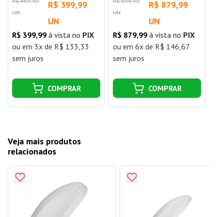
R
R$ 469,90
R$ 894,90
R$ 399,99
R$ 879,99
Acionamento Flox Fiori
UN
UN
UN
UN
R$ 399,99
à vista no
PIX
R$ 879,99
à vista no
PIX
j
ou
em 3x de R$ 133,33
ou
em 6x de R$ 146,67
sem juros
sem juros
COMPRAR
COMPRAR
Veja mais produtos
relacionados