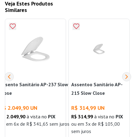
Veja Estes Produtos
Similares
Assento Sanitário AP-237 Slow
Assentoo Sanitário AP-
Close
215 Slow Close
Carrara/Duna/Link/Nuova/Level
Quadra/Polo/Unic
R$ 2.049,90 UN
R$ 314,99 UN
Branco Deca
Branco Deca
R$ 2.049,90
à vista no
PIX
R$ 314,99
à vista no
PIX
ou
em 6x de R$ 341,65 sem juros
ou
em 3x de R$ 105,00
sem juros