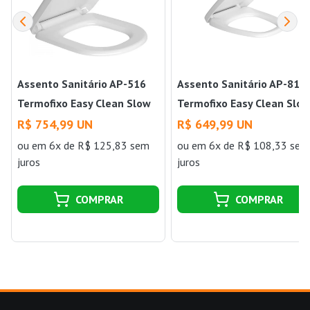
Assento Sanitário AP-516
Assento Sanitário AP-816
Termofixo Easy Clean Slow
Termofixo Easy Clean Slo
Close Vogue Plus Branco
Close Monte Carlo Branco
R$ 754,99 UN
R$ 649,99 UN
Deca
Deca
ou
em 6x de R$ 125,83 sem
ou
em 6x de R$ 108,33 sem
juros
juros
COMPRAR
COMPRAR