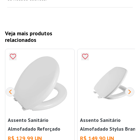
Veja mais produtos
relacionados
Assento Sanitário
Assento Sanitário
Almofadado Reforçado
Almofadado Stylus Branc
Branco Astra
Astra
R$ 129,99 UN
R$ 149,90 UN