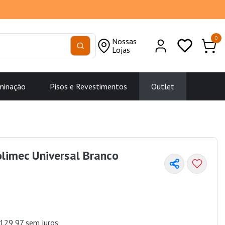
0
Nossas
Lojas
minação
Pisos e Revestimentos
Outlet
limec Universal Branco
129,97 sem juros