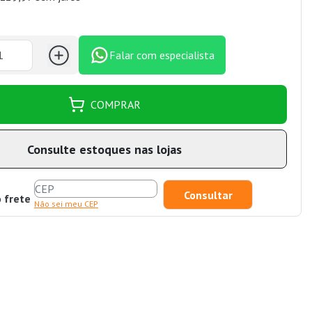
Falar com especialista
COMPRAR
Consulte estoques nas lojas
o frete
Não sei meu CEP