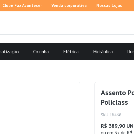
Clube Faz Acontecer
Venda corporativa
Nossas Lojas
matização
Cozinha
Elétrica
Hidráulica
Ilu
Assento Po
Policlass
SKU 18468
R$ 389,90 UN
ou
em 3x de R$ 