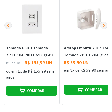
Tomada USB + Tomada
Arstop Embutir 2 Din Com
2P+T 10A Plus+ 615093BC
Tomada 2P + T 20A 91271
Pial
Pial
R$ 135,99 UN
R$ 59,90 UN
R$ 156,90 UN
em 1x de R$ 59,90 sem juro
ou
em 1x de R$ 135,99 sem
juros
COMPRAR
COMPRAR