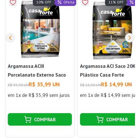
Oferta
Of
10% OFF
11% OFF
Argamassa ACIII
Argamassa ACI Saco 20Kg
Porcelanato Externo Saco
Plástico Casa Forte
20Kg Casa Forte
R$ 35,99 UN
R$ 14,99 UN
R$ 39,90 UN
R$ 16,90 UN
em 1x de R$ 35,99 sem juros
em 1x de R$ 14,99 sem juro
COMPRAR
COMPRAR