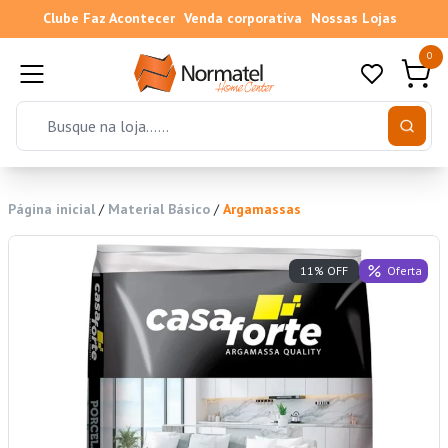
Clube Faz Acontecer
Venda corporativa
Nossas Lojas
0
Página inicial
/
Material Básico
/
Argamassas
Oferta
11% OFF