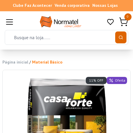
Clube Faz Acontecer
Venda corporativa
Nossas Lojas
0
Página inicial
/
Material Básico
Oferta
11% OFF