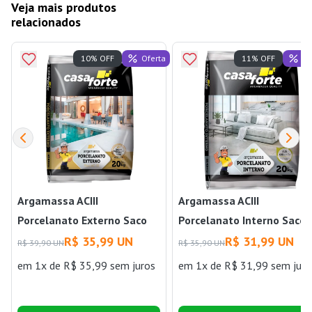
Veja mais produtos
relacionados
Oferta
Of
10% OFF
11% OFF
Argamassa ACIII
Argamassa ACIII
Porcelanato Externo Saco
Porcelanato Interno Saco
20Kg Casa Forte
20kg Casa Forte
R$ 35,99 UN
R$ 31,99 UN
R$ 39,90 UN
R$ 35,90 UN
em 1x de R$ 35,99 sem juros
em 1x de R$ 31,99 sem juro