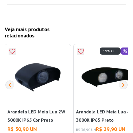
Veja mais produtos
relacionados
Of
19% OFF
Arandela LED Meia Lua 2W
Arandela LED Meia Lua 4
3000K IP65 Cor Preto
3000K IP65 Preto
R$ 30,90 UN
R$ 29,90 UN
R$ 36,90 UN