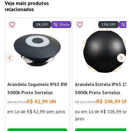
Veja mais produtos
relacionados
Oferta
Of
3% OFF
13% OFF
Arandela Cogumelo IP65 8W
Arandela Estrela IP65 15
3000k Preto Sorteluz
3000k Preto Sorteluz
R$ 62,99 UN
R$ 106,99 UN
R$ 64,90 UN
R$ 122,90 UN
em 1x de R$ 62,99 sem juros
ou
em 1x de R$ 106,99 sem
juros