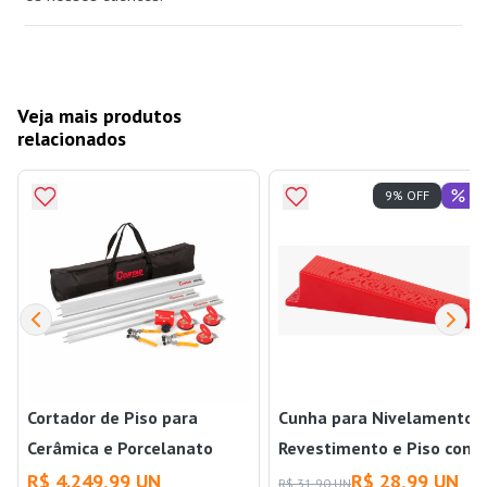
Veja mais produtos
relacionados
Of
9% OFF
Cortador de Piso para
Cunha para Nivelamento 
Cerâmica e Porcelanato
Revestimento e Piso com
Manual Cortag Infinity
100 peças Cinza Cortag
R$ 4.249,99 UN
R$ 28,99 UN
R$ 31,90 UN