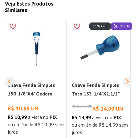
Veja Estes Produtos
Similares
Oferta
11% OFF
Chave Fenda Simples
Chave Fenda Simples
150-1/8"X4" Gedore
Toco 153-1/4"X1,1/2"
Gedore
R$ 16,90 UN
R$ 10,99 UN
R$ 14,99 UN
R$ 10,99
à vista no
PIX
R$ 14,99
à vista no
PIX
ou
em 1x de R$ 10,99 sem
ou
em 1x de R$ 14,99 sem
juros
juros
j