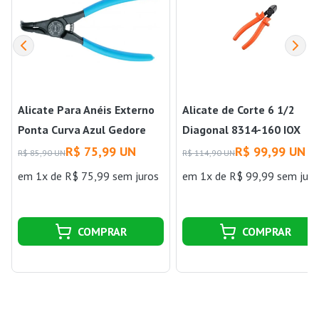
Alicate Para Anéis Externo
Alicate de Corte 6 1/2
Ponta Curva Azul Gedore
Diagonal 8314-160 IOX
Gedore
R$ 75,99 UN
R$ 99,99 UN
R$ 85,90 UN
R$ 114,90 UN
em 1x de R$ 75,99 sem juros
em 1x de R$ 99,99 sem juro
COMPRAR
COMPRAR