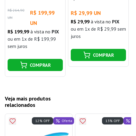
Santana
R$ 264,90
R$ 199,99
R$ 29,99 UN
UN
R$ 29,99
à vista no
PIX
UN
ou
em 1x de R$ 29,99 sem
R$ 199,99
à vista no
PIX
juros
ou
em 1x de R$ 199,99
sem juros
COMPRAR
COMPRAR
Veja mais produtos
relacionados
Oferta
Of
12% OFF
13% OFF