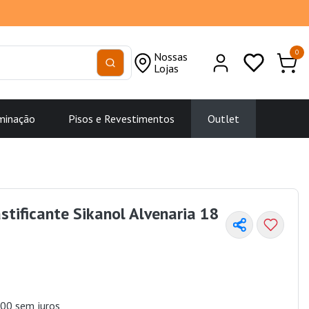
0
Nossas
Lojas
minação
Pisos e Revestimentos
Outlet
astificante Sikanol Alvenaria 18
00 sem juros