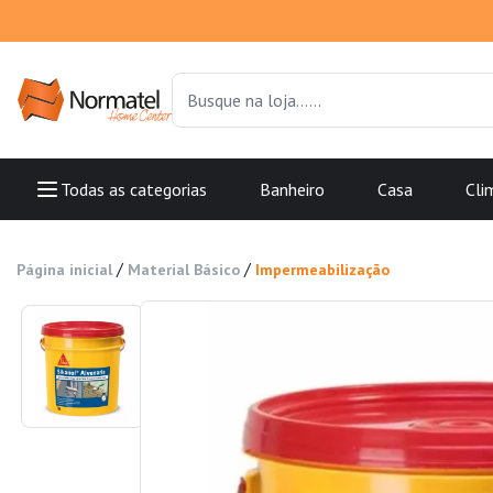
Todas as categorias
Banheiro
Casa
Cli
/
/
Página inicial
Material Básico
Impermeabilização