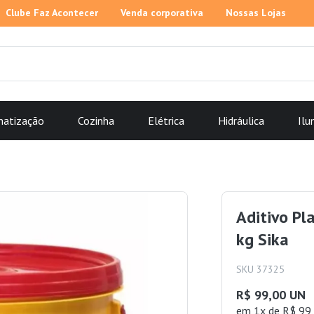
Clube Faz Acontecer
Venda corporativa
Nossas Lojas
matização
Cozinha
Elétrica
Hidráulica
Ilu
Aditivo Pl
kg Sika
SKU 37325
R$ 99,00 UN
em 1x de R$ 99,