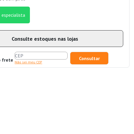
 especialista
Consulte estoques nas lojas
o frete
Não sei meu CEP