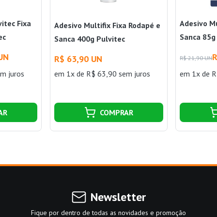
vitec Fixa
Adesivo Mu
Adesivo Multifix Fixa Rodapé e
ec
Sanca 85g 
Sanca 400g Pulvitec
 UN
R
R$ 63,90 UN
R$ 21,90 UN
m juros
em 1x de R$ 63,90 sem juros
em 1x de R
AR
COMPRAR
Newsletter
Fique por dentro de todas as novidades e promoção