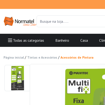
Todas as categorias
Banheiro
Casa
Cli
/
/
Página inicial
Tintas e Acessórios
Acessórios de Pintura