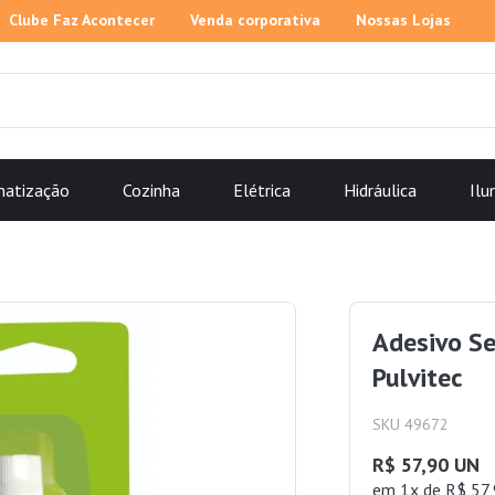
Clube Faz Acontecer
Venda corporativa
Nossas Lojas
matização
Cozinha
Elétrica
Hidráulica
Ilu
Adesivo Se
Pulvitec
SKU 49672
R$ 57,90 UN
em 1x de R$ 57,