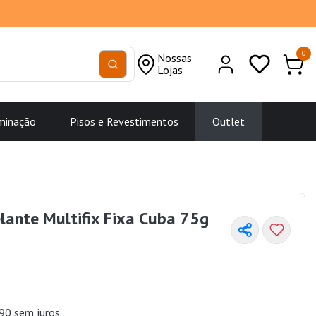
0
Nossas
Lojas
minação
Pisos e Revestimentos
Outlet
lante Multifix Fixa Cuba 75g
90 sem juros