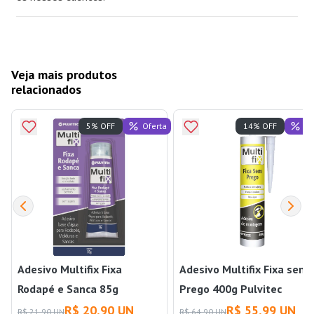
Veja mais produtos
relacionados
Oferta
Of
5% OFF
14% OFF
Adesivo Multifix Fixa
Adesivo Multifix Fixa sem
Rodapé e Sanca 85g
Prego 400g Pulvitec
Pulvitec
R$ 20,90 UN
R$ 55,99 UN
R$ 21,90 UN
R$ 64,90 UN