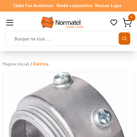
Clube Faz Acontecer
Venda corporativa
Nossas Lojas
0
Página inicial
/
Elétrica