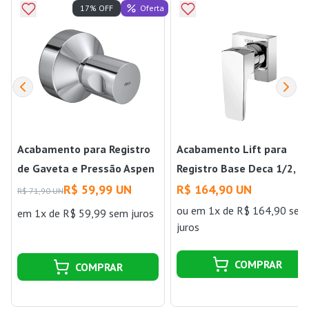
Oferta
17% OFF
Acabamento para Registro
Acabamento Lift para
de Gaveta e Pressão Aspen
Registro Base Deca 1/2, 3
4900 C35.PQ Deca
e 1 Cromado Docol
R$ 59,99 UN
R$ 164,90 UN
R$ 71,90 UN
ou
em 1x de R$ 164,90 sem
em 1x de R$ 59,99 sem juros
juros
COMPRAR
COMPRAR