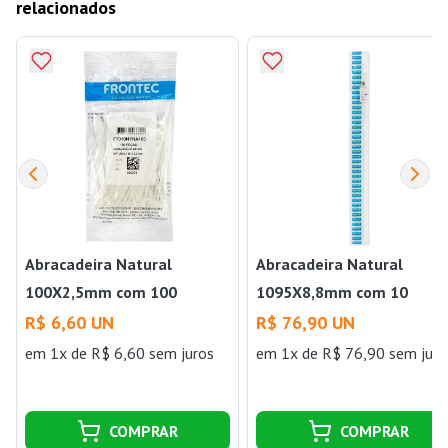
relacionados
Abracadeira Natural
Abracadeira Natural
100X2,5mm com 100
1095X8,8mm com 10
Frontec
Frontec
R$ 6,60 UN
R$ 76,90 UN
em 1x de R$ 6,60 sem juros
em 1x de R$ 76,90 sem juro
COMPRAR
COMPRAR