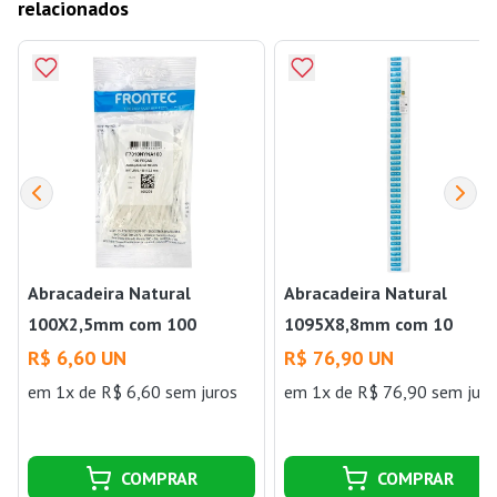
relacionados
Abracadeira Natural
Abracadeira Natural
100X2,5mm com 100
1095X8,8mm com 10
Frontec
Frontec
R$ 6,60 UN
R$ 76,90 UN
em 1x de R$ 6,60 sem juros
em 1x de R$ 76,90 sem juro
COMPRAR
COMPRAR