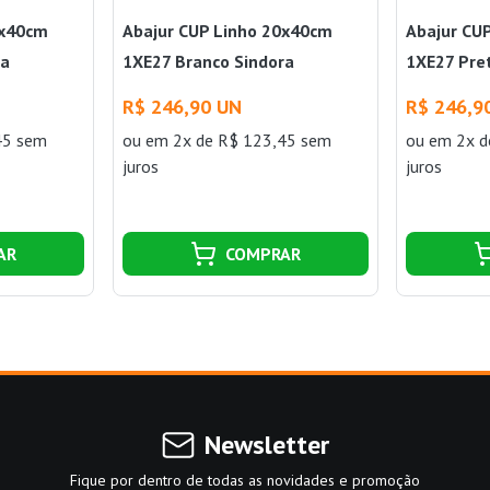
0x40cm
Abajur CUP Linho 20x40cm
Abajur CU
ra
1XE27 Branco Sindora
1XE27 Pre
R$ 246,90 UN
R$ 246,9
45 sem
ou
em 2x de R$ 123,45 sem
ou
em 2x d
juros
juros
AR
COMPRAR
Newsletter
Fique por dentro de todas as novidades e promoção