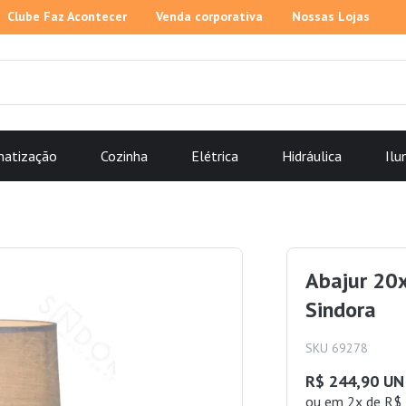
Clube Faz Acontecer
Venda corporativa
Nossas Lojas
matização
Cozinha
Elétrica
Hidráulica
Ilu
Abajur 20
Sindora
SKU 69278
R$ 244,90 UN
ou
em 2x de R$ 