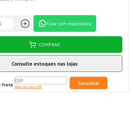
Falar com especialista
COMPRAR
Consulte estoques nas lojas
o frete
Não sei meu CEP