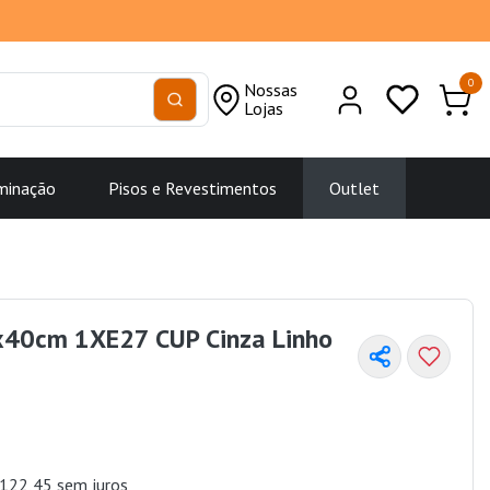
0
Nossas
Lojas
minação
Pisos e Revestimentos
Outlet
x40cm 1XE27 CUP Cinza Linho
122,45 sem juros