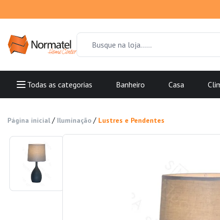
Todas as categorias
Banheiro
Casa
Cli
/
/
Página inicial
Iluminação
Lustres e Pendentes