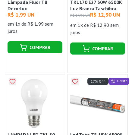
Lâmpada Fluor T8
TKL170 E27 30W 6500K
Decorlux
Luz Branca Taschibra
R$ 1,99 UN
R$ 12,90 UN
R$ 17,90 UN
em 1x de R$ 1,99 sem
em 1x de R$ 12,90 sem
juros
juros
COMPRAR
COMPRAR
Oferta
17% OFF
LAMPADA LED TKL 30
Led Tubo T8 18W 6500K