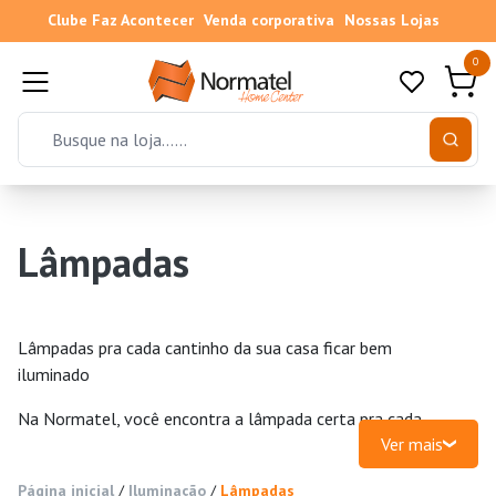
Clube Faz Acontecer
Venda corporativa
Nossas Lojas
0
Lâmpadas
Lâmpadas pra cada cantinho da sua casa ficar bem
iluminado
Na Normatel, você encontra a lâmpada certa pra cada
Ver mais
ambiente, com eficiência, economia e durabilidade. Em
Fortaleza, no Cariri e em todo o Ceará, temos uma
Página inicial
/
Iluminação
/
Lâmpadas