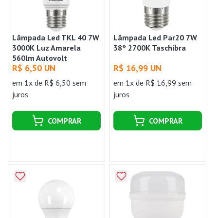
Lâmpada Led TKL 40 7W
Lâmpada Led Par20 7W
3000K Luz Amarela
38° 2700K Taschibra
560lm Autovolt
R$ 6,50 UN
R$ 16,99 UN
Taschibra
em 1x de R$ 6,50 sem
em 1x de R$ 16,99 sem
juros
juros
COMPRAR
COMPRAR