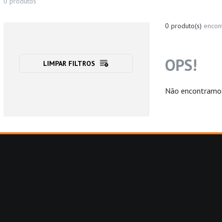
0
produtos
0 produto(s)
encon
OPS!
LIMPAR FILTROS
Não encontramos 