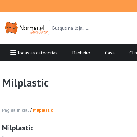
Todas as categorias
Banheiro
Casa
Cli
Milplastic
/
Página inicial
Milplastic
Milplastic