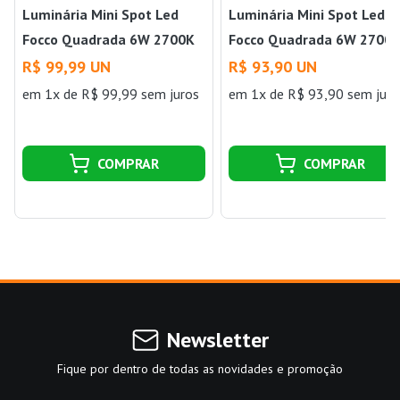
Luminária Mini Spot Led
Luminária Mini Spot Led
Focco Quadrada 6W 2700K
Focco Quadrada 6W 2700
24°480L Gaya
12°480L Gaya
R$ 99,99 UN
R$ 93,90 UN
em 1x de R$ 99,99 sem juros
em 1x de R$ 93,90 sem juro
COMPRAR
COMPRAR
Newsletter
Fique por dentro de todas as novidades e promoção