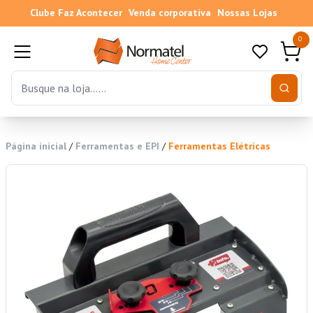
Clube Faz Acontecer
Venda corporativa
Nossas Lojas
0
Página inicial
/
Ferramentas e EPI
/
Ferramentas Elétricas