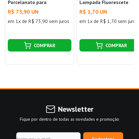
Porcelanato para
Lampada Fluorescete
Esmerilhadeira 12mm
Tubular com Base G5/T5
R$ 73,90 UN
R$ 1,70 UN
Cortag
Decorlux
em 1x de R$ 73,90 sem juros
em 1x de R$ 1,70 sem juros
COMPRAR
COMPRAR
Newsletter
Fique por dentro de todas as novidades e promoção
Cadastrar